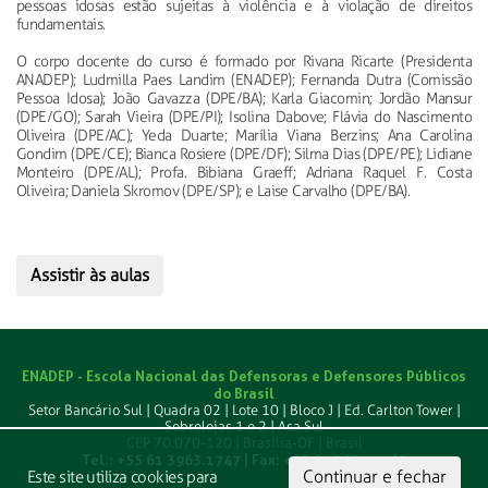
pessoas idosas estão sujeitas à violência e à violação de direitos
fundamentais.
O corpo docente do curso é formado por Rivana Ricarte (Presidenta
ANADEP); Ludmilla Paes Landim (ENADEP); Fernanda Dutra (Comissão
Pessoa Idosa); João Gavazza (DPE/BA); Karla Giacomin; Jordão Mansur
(DPE/GO); Sarah Vieira (DPE/PI); Isolina Dabove; Flávia do Nascimento
Oliveira (DPE/AC); Yeda Duarte; Marília Viana Berzins; Ana Carolina
Gondim (DPE/CE); Bianca Rosiere (DPE/DF); Silma Dias (DPE/PE); Lidiane
Monteiro (DPE/AL); Profa. Bibiana Graeff; Adriana Raquel F. Costa
Oliveira; Daniela Skromov (DPE/SP); e Laise Carvalho (DPE/BA).
Assistir às aulas
ENADEP - Escola Nacional das Defensoras e Defensores Públicos
do Brasil
Setor Bancário Sul | Quadra 02 | Lote 10 | Bloco J | Ed. Carlton Tower |
Sobrelojas 1 e 2 | Asa Sul
CEP 70.070-120 | Brasília-DF | Brasil
Tel.: +55 61 3963.1747 | Fax: +55 61 3039.1763
Continuar e fechar
Este site utiliza cookies para