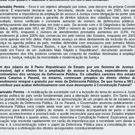
arivaldo Pereira
– Esse é um objetivo almejado por todos, pois decorre da própria Constit
ederal. É importante destacar que a Secretaria, desde sua criação, em 2003, tem pa
acionalmente a importância da ampliação do acesso à Justiça como obrigação do poder públ
lemento imprescindível para a garantia de direitos básicos dos cidadãos mais pobres.
esultado, temos verificado o constante aumento do número de defensores público
perfeiçoamento das defensorias em todo o país. De acordo com o III Diagnóstico da Defen
ública, publicado pela SRJ, de 2003 a 2008 o número de cargos de Defensores aument
ais de 40%, enquanto o número de atendimentos prestados aumentou em 113%. Ho
tendimento já cobre 100% das comarcas em pelo menos oito Estados, enquanto em 2003
corria apenas em três deles. Parte deste avanço se deve diretamente da inclusão do ace
ustiça na agenda política do país, medida defendida com entusiasmo pelo primeiro Minist
overno Lula, Márcio Thomaz Bastos, e que foi consolidada com o lançamento do “Pac
stado em Favor de um Judiciário Mais Rápido e Republicano”, documento assinado 
epresentantes dos três poderes contendo um conjunto de medidas destinadas à ampliaç
cesso à Justiça, redução da morosidade e modernização da Justiça.
m dos pilares do II Pacto Republicano de Estado por um Sistema de Justiça
cessível, ágil e efetivo foi a ampliação do acesso à Justiça, especialmente pa
estinatários dos serviços da Defensoria Pública. Os cidadãos carentes dos estad
anta Catarina e Paraná, no entanto, continuam privados do direito efetivo d
tendimento integral e gratuito por meio da Defensoria Pública. De que forma a SRJ
ontribuir para acabar definitivamente com esse desrespeito à Constituição Federal?
arivaldo Pereira
– A mobilização da sociedade civil e a inclusão do tema do acesso à Justi
genda política do país serão fundamentais para a alteração desse quadro. Em Santa Cata
a grande mobilização social resultou na apresentação de um projeto de lei de iniciativa p
ara a criação da Defensoria Pública. Já no Paraná, o Governador anunciou publicamente 
efensoria Pública será criada ainda este ano e em Goiás, acaba de ser aberto o pri
oncurso para defensor público do estado. A Secretaria acompanhará de perto o desen
esses acontecimentos e prestará todo o auxilio necessário para que esses Estados implan
efensoria Pública o quanto antes, como determina a Constituição Federal. Esperamos que
ituação seja resolvida rapidamente em razão da importância que a sociedade vem dando a
ema e à conscientização sobre o papel da Defensoria Pública para a consolidação de 
emocracia e a efetivação dos direitos assegurados constitucionalmente.