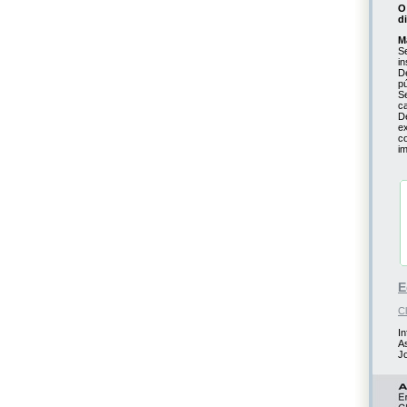
O
d
M
S
i
D
p
Se
c
D
e
c
i
E
Cl
I
A
Jo