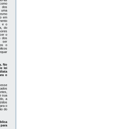
do-as
 como
o dos
r uma
mesmo
do em
mento
e e o
a, do
sores
cer o
s dos
m ser
mos o
licos
equar
a. No
e lei
diata
ara o
Nesse
tados
ntes,
e sua
do, a
zidos
para o
ão do
blica
 para