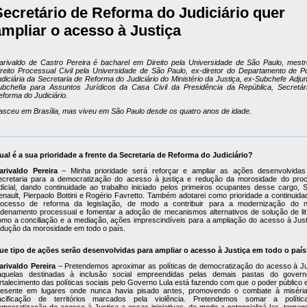
Secretário de Reforma do Judiciário quer
ampliar o acesso à Justiça
arivaldo de Castro Pereira é bacharel em Direito pela Universidade de São Paulo, mest
ireito Processual Civil pela Universidade de São Paulo, ex-diretor do Departamento de Pol
diciária da Secretaria de Reforma do Judiciário do Ministério da Justiça, ex-Subchefe Adju
ubchefia para Assuntos Jurídicos da Casa Civil da Presidência da República, Secretár
forma do Judiciário.
asceu em Brasília, mas viveu em São Paulo desde os quatro anos de idade.
ual é a sua prioridade a frente da Secretaria de Reforma do Judiciário?
arivaldo Pereira
– Minha prioridade será reforçar e ampliar as ações desenvolvidas
ecretaria para a democratização do acesso à justiça e redução da morosidade do pro
udicial, dando continuidade ao trabalho iniciado pelos primeiros ocupantes desse cargo, S
enault, Pierpaolo Bottini e Rogério Favretto. Também adotarei como prioridade a continuida
rocesso de reforma da legislação, de modo a contribuir para a modernização do 
rdenamento processual e fomentar a adoção de mecanismos alternativos de solução de lití
omo a conciliação e a mediação, ações imprescindíveis para a ampliação do acesso à Just
edução da morosidade em todo o país.
ue tipo de ações serão desenvolvidas para ampliar o acesso à Justiça em todo o paí
arivaldo Pereira
– Pretendemos aproximar as políticas de democratização do acesso à Ju
aquelas destinadas à inclusão social empreendidas pelas demais pastas do gover
rtalecimento das políticas sociais pelo Governo Lula está fazendo com que o poder público 
resente em lugares onde nunca havia pisado antes, promovendo o combate à miséri
acificação de territórios marcados pela violência. Pretendemos somar a políti