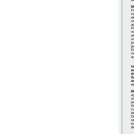
M
F
n
e
r
a
P
m
a
o
j
g
E
r
a
U
a
d
S
a
c
M
a
um
p
D
c
d
D
s
t
d