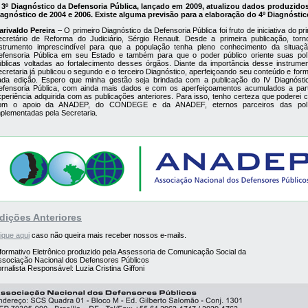
 3º Diagnóstico da Defensoria Pública, lançado em 2009, atualizou dados produzido
iagnóstico de 2004 e 2006. Existe alguma previsão para a elaboração do 4º Diagnósti
arivaldo Pereira
– O primeiro Diagnóstico da Defensoria Pública foi fruto de iniciativa do pr
ecretário de Reforma do Judiciário, Sérgio Renault. Desde a primeira publicação, torn
nstrumento imprescindível para que a população tenha pleno conhecimento da situaç
efensoria Pública em seu Estado e também para que o poder público oriente suas polí
úblicas voltadas ao fortalecimento desses órgãos. Diante da importância desse instrumen
cretaria já publicou o segundo e o terceiro Diagnóstico, aperfeiçoando seu conteúdo e for
ada edição. Espero que minha gestão seja brindada com a publicação do IV Diagnósti
efensoria Pública, com ainda mais dados e com os aperfeiçoamentos acumulados a part
xperiência adquirida com as publicações anteriores. Para isso, tenho certeza que poderei c
om o apoio da ANADEP, do CONDEGE e da ANADEF, eternos parceiros das polí
mplementadas pela Secretaria.
dições Anteriores
ique aqui
caso não queira mais receber nossos e-mails.
nformativo Eletrônico produzido pela Assessoria de Comunicação Social da
ssociação Nacional dos Defensores Públicos
rnalista Responsável: Luzia Cristina Giffoni