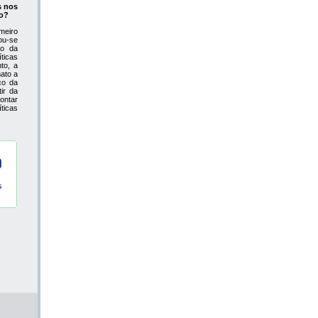
s nos
co?
imeiro
ou-se
ão da
ticas
to, a
mato a
co da
ir da
ontar
ticas