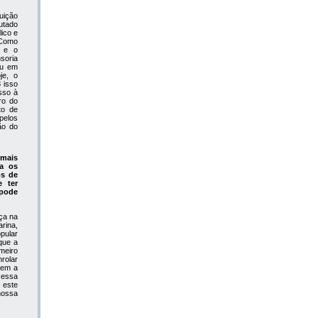
uição
utado
ico e
 Como
s e o
soria
ou em
je, o
 isso
sso à
ro do
to de
pelos
ão do
 mais
ra os
os de
e ter
 pode
ça na
rina,
opular
que a
meiro
rolar
tem a
 essa
 este
nossa