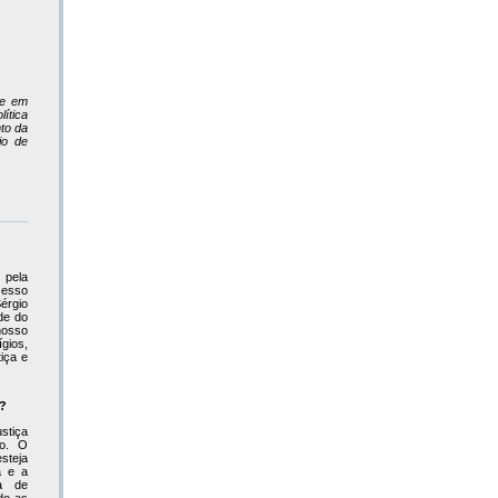
re em
ítica
nto da
io de
 pela
cesso
érgio
de do
nosso
gios,
iça e
s?
stiça
no. O
esteja
a e a
ca de