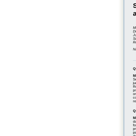
M
D
Ju
S
Re
N
Q
M
S
j
R
p
o
c
r
Q
M
d
fo
p
p