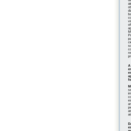
d
a
o
d
b
c
v
o
a
M
P
p
c
s
c
r
p
A
e
e
a
f
M
s
i
c
e
a
pe
a
a
D
e
m