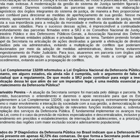
emocratização do acesso à Justiça a essas iniciativas, de modo a potencializá-las, tornan
inda mais exitosas. A modernização da gestão do sistema de Justiça também figurará
bjetivo central. Daremos continuidade às parcerias que resultaram na elaboraçã
iagnósticos dos órgãos integrantes do sistema de justiça, de maneira a lhes proporciona
ase confiável para direcionar as medidas de aperfeiçoamento de sua gestão. Nesse 
ontexto, apoiaremos a informatização dos órgãos integrantes do sistema de justiça, ten
ista a sua importância para a redução da morosidade e melhoria da qualidade do atendi
fertado aos cidadãos. Para o sucesso dessas ações, é imprescindível a continuidad
profundamento das parcerias firmadas entre a SRJ e os Conselhos Nacional de Justiç
inistério Público e dos Defensores Públicos-Gerais, a Associação Nacional dos Defen
úblicos e demais entidades públicas e privadas ligadas ao tema. Também pretendo fortale
apel da Secretaria na articulação de ações destinadas a garantir a efetivação de direito
idadãos pela via administrativa, evitando a multiplicação de conflitos que poderia
olucionados por meio da adoção de medidas administrativas, desta forma evitare
ongestionamento do Poder Judiciário. Para isso, atuaremos em parceria com órgãos púb
esponsáveis pela prestação ou fiscalização de serviços, de modo a corrigir ou ad
rocedimentos, evitando assim a propagação de conflitos.
 Lei Complementar 132/09 reformulou a Lei Orgânica Nacional da Defensoria Públic
ntanto, em alguns estados, ela ainda não é cumprida, sob o argumento de falta d
stadual que a regulamente. De que modo a SRJ pode contribuir para exigir a ime
plicação dessa lei que além de ser um imperativo legal, é uma medida essencial p
ortalecimento da Defensoria Pública?
arivaldo Pereira
– A atuação da Secretaria sempre foi marcada pelo diálogo e parceria. 
entido, buscaremos o entendimento e daremos o apoio necessário para que os Es
mplementem a Lei Complementar 132/09, cujo texto trouxe avanços extremamente importa
omo o maior envolvimento e interação da sociedade com a sua gestão, a democratização d
strutura de funcionamento, a explicitação de relevantes funções institucionais e, sobretu
mpliação dos serviços da Defensoria Pública. É fundamental implementar os avanços tra
la Lei, como é o caso da previsão de núcleos especializados e descentralizados, inclusive 
tendimento em presídios e estabelecimentos de internação de adolescentes, e a priorizaç
tendimento das regiões com maior exclusão social e adensamento populacional.
ados do 3º Diagnóstico da Defensoria Pública no Brasil indicam que a Defensoria Pú
stá presente em apenas 42,72% das comarcas. De que forma a Secretaria pode atuar
udar esse quadro e viabilizar o atendimento em 100% das comarcas?