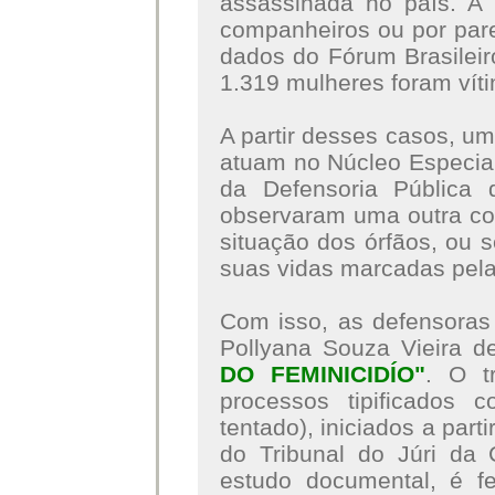
assassinada no país. A 
companheiros ou por par
dados do Fórum Brasilei
1.319 mulheres foram víti
A partir desses casos, u
atuam no Núcleo Especial
da Defensoria Públic
observaram uma outra co
situação dos órfãos, ou s
suas vidas marcadas pela
Com isso, as defensoras 
Pollyana Souza Vieira d
DO FEMINICIDÍO"
. O t
processos tipificados 
tentado), iniciados a part
do Tribunal do Júri da
estudo documental, é fe