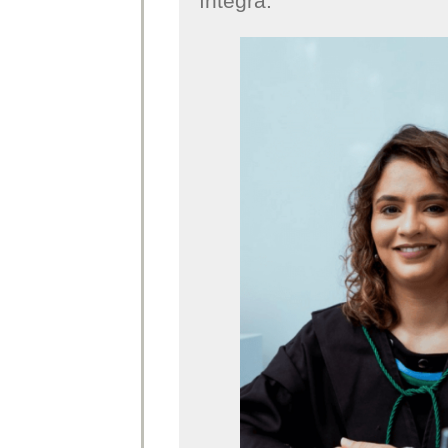
íntegra: