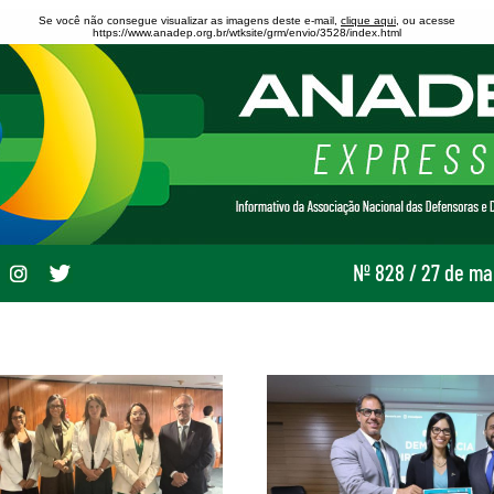
Se você não consegue visualizar as imagens deste e-mail,
clique aqui
, ou acesse
https://www.anadep.org.br/wtksite/grm/envio/3528/index.html
Nº 828 / 27 de m