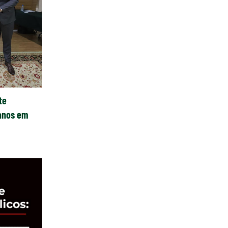
te
anos em