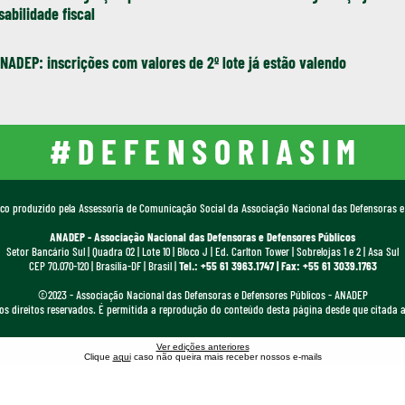
abilidade fiscal
NADEP: inscrições com valores de 2º lote já estão valendo
ico produzido pela Assessoria de Comunicação Social da Associação Nacional das Defensoras e
ANADEP - Associação Nacional das Defensoras e Defensores Públicos
Setor Bancário Sul | Quadra 02 | Lote 10 | Bloco J | Ed. Carlton Tower | Sobrelojas 1 e 2 | Asa Sul
CEP 70.070-120 | Brasília-DF | Brasil |
Tel.: +55 61 3963.1747 | Fax: +55 61 3039.1763
©2023 - Associação Nacional das Defensoras e Defensores Públicos - ANADEP
os direitos reservados. É permitida a reprodução do conteúdo desta página desde que citada a
Ver edições anteriores
Clique
aqui
caso não queira mais receber nossos e-mails