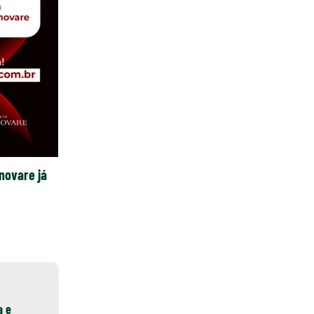
novare já
a e