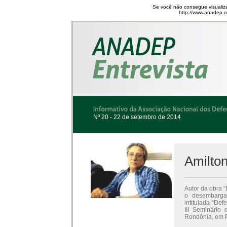
Se você não consegue visualiza
http://www.anadep.or
Nº 20 - 22 de setembro de 2014
Amilto
Autor da obra “
o desembarga
intitulada “Def
III Seminário
Rondônia, em P