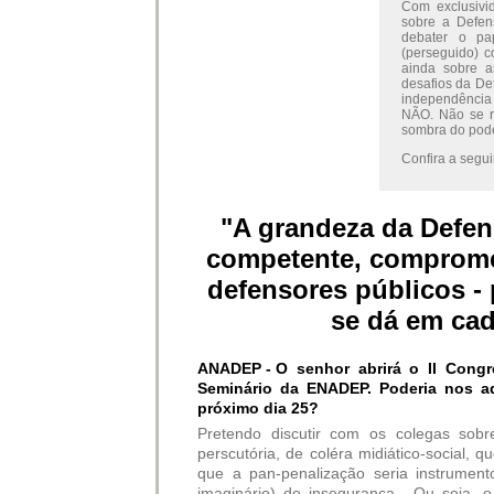
Com exclusivi
sobre a Defens
debater o pa
(perseguido) c
ainda sobre a
desafios da De
independência
NÃO. Não se r
sombra do pode
Confira a seguir
"A grandeza da Defens
competente, comprome
defensores públicos -
se dá em cad
ANADEP -
O senhor abrirá o II Cong
Seminário da ENADEP. Poderia nos a
próximo dia 25?
Pretendo discutir com os colegas sob
perscutória, de coléra midiático-social, 
que a pan-penalização seria instrumento
imaginário) de insegurança. Ou seja, 