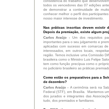
consistência do trabalho que desenvolve
todos os vencedores das 07 edições anter
de demonstrar a continuidade de muit
conhecer melhor o perfil dos participant
nosso maior interesse de investimento.
Nas práticas inscritas devem existir
Depois da premiação, existe algum proje
Carlos Araújo -
Um dos requisitos par
importantes para o seu julgamento e premi
aplicadas com sucesso em comarcas de 
interessados, em outros locais, respeit
região. Temos inclusive uma Comissão Dif
brasileira como o Ministro Luis Felipe Sa
tem como função precípua como o próprio 
no judiciário brasileiro as práticas premi
Como estão os preparativos para a So
de dezembro?
Carlos Araújo -
A cerimônia será na Sa
Federal (STF), em Brasília. Mantemos uma
dos jurados e integrantes das Associa
tudo, dos premiados e familiares.