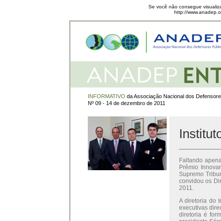
Se você não consegue visualiza
http://www.anadep.or
INFORMATIVO
da Associação Nacional dos Defensore
Nº 09 - 14 de dezembro de 2011
Institu
Faltando apena
Prêmio Innovar
Supremo Tribun
convidou os Dir
2011.
A diretoria do
executivas dir
diretoria é for