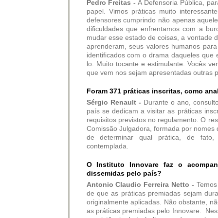
Pedro Freitas -
A Defensoria Pública, par
papel. Vimos práticas muito interessan
defensores cumprindo não apenas aquele
dificuldades que enfrentamos com a bu
mudar esse estado de coisas, a vontade 
aprenderam, seus valores humanos para 
identificados com o drama daqueles que e
lo. Muito tocante e estimulante. Vocês v
que vem nos sejam apresentadas outras pr
Foram 371 práticas inscritas, como anal
Sérgio Renault -
Durante o ano, consulto
país se dedicam a visitar as práticas ins
requisitos previstos no regulamento. O res
Comissão Julgadora, formada por nomes de
de determinar qual prática, de fato,
contemplada.
O Instituto Innovare faz o acompan
dissemidas pelo país?
Antonio Claudio Ferreira Netto -
Temos 
de que as práticas premiadas sejam dur
originalmente aplicadas. Não obstante, n
as práticas premiadas pelo Innovare. Ne