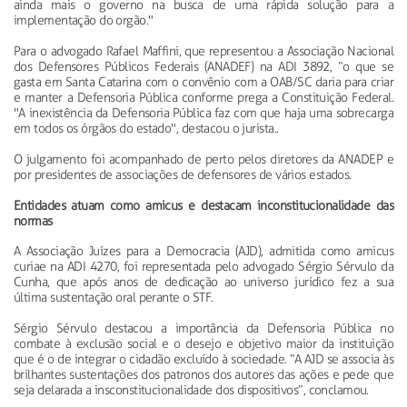
ainda mais o governo na busca de uma rápida solução para a
implementação do orgão."
Para o advogado Rafael Maffini, que representou a Associação Nacional
dos Defensores Públicos Federais (ANADEF) na ADI 3892, “o que se
gasta em Santa Catarina com o convênio com a OAB/SC daria para criar
e manter a Defensoria Pública conforme prega a Constituição Federal.
"A inexistência da Defensoria Pública faz com que haja uma sobrecarga
em todos os órgãos do estado", destacou o jurista..
O julgamento foi acompanhado de perto pelos diretores da ANADEP e
por presidentes de associações de defensores de vários estados.
Entidades atuam como amicus e destacam inconstitucionalidade das
normas
A Associação Juízes para a Democracia (AJD), admitida como amicus
curiae na ADI 4270, foi representada pelo advogado Sérgio Sérvulo da
Cunha, que após anos de dedicação ao universo jurídico fez a sua
última sustentação oral perante o STF.
Sérgio Sérvulo destacou a importância da Defensoria Pública no
combate à exclusão social e o desejo e objetivo maior da instituição
que é o de integrar o cidadão excluído à sociedade. “A AJD se associa às
brilhantes sustentações dos patronos dos autores das ações e pede que
seja delarada a insconstitucionalidade dos dispositivos”, conclamou.