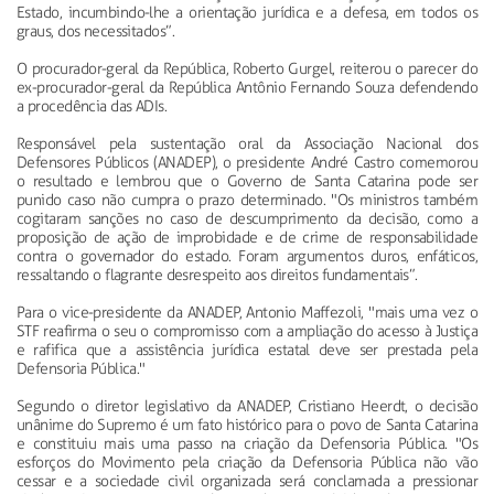
Estado, incumbindo-lhe a orientação jurídica e a defesa, em todos os
graus, dos necessitados”.
O procurador-geral da República, Roberto Gurgel, reiterou o parecer do
ex-procurador-geral da República Antônio Fernando Souza defendendo
a procedência das ADIs.
Responsável pela sustentação oral da Associação Nacional dos
Defensores Públicos (ANADEP), o presidente André Castro comemorou
o resultado e lembrou que o Governo de Santa Catarina pode ser
punido caso não cumpra o prazo determinado. "Os ministros também
cogitaram sanções no caso de descumprimento da decisão, como a
proposição de ação de improbidade e de crime de responsabilidade
contra o governador do estado. Foram argumentos duros, enfáticos,
ressaltando o flagrante desrespeito aos direitos fundamentais”.
Para o vice-presidente da ANADEP, Antonio Maffezoli, "mais uma vez o
STF reafirma o seu o compromisso com a ampliação do acesso à Justiça
e rafifica que a assistência jurídica estatal deve ser prestada pela
Defensoria Pública."
Segundo o diretor legislativo da ANADEP, Cristiano Heerdt, o decisão
unânime do Supremo é um fato histórico para o povo de Santa Catarina
e constituiu mais uma passo na criação da Defensoria Pública. "Os
esforços do Movimento pela criação da Defensoria Pública não vão
cessar e a sociedade civil organizada será conclamada a pressionar